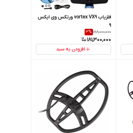
فلزیاب vortex VX9 ورتکس وی ایکس
9
3
%
188,000,000
181,300,000
افزودن به سبد