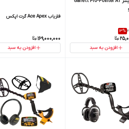
پین پوینتر Garrett Pro-Pointer AT
فلزیاب Ace Apex گرت اپکس
13
%
2
169,000,000
25,0
افزودن به سبد
افزودن به سبد