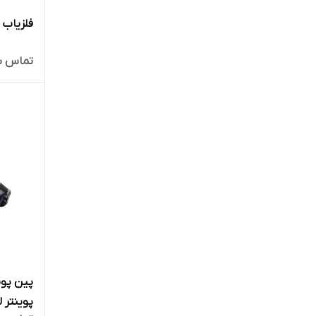
فلزیاب Garrett AT MAX ای تی مکس
تماس ب
پوینتر ل