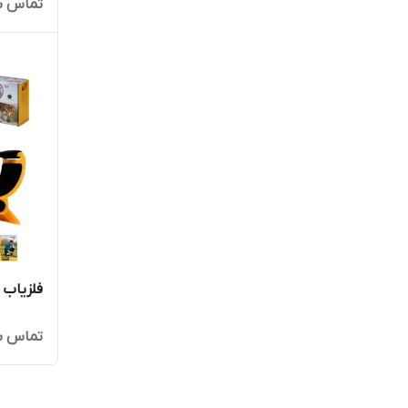
تماس ب
فلزیاب Garrett Ace 250 گرت آیس
تماس ب