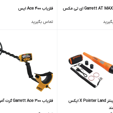
فلزیاب Ace 400 ایس
گیرید
تماس بگیرید
پین پوینتر ⁠X Pointer Land ایکس
فلزیاب Garrett Ace 300 گرت آمریکا
ند