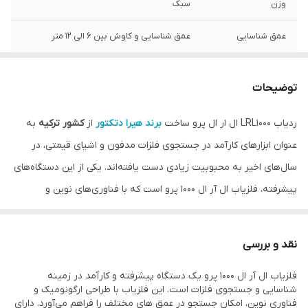
وزن
سبک
عمق شناسایی
عمق شناسایی و کاوش بین 6 الی 12 متر
کشور سازنده
ترکیه
توضیحات
اصالت کالا
اصل
ردیاب LRL1000 ال ار ال پرو ساخت
برند هیرا دتکتور
از
کشور ترکیه
به
نوع باتری
باتری 9 ولتی
عنوان ابزارهای کارآمد در جستجوی فلزات مدفون و اشیای قیمتی، در
سال‌های اخیر به محبوبیت زیادی دست یافته‌اند. یکی از این دستگاه‌های
پیشرفته، فلزیاب ال آر ال 1000 پرو است که با فناوری‌های نوین و
ویژگی‌های متنوع خود، جایگاه ویژه‌ای در بین کاوشگران دارد.
ویژگی ردیاب LRL1000 ال ار ال پرو
نقد و بررسی
طراحی و ساخت با کیفیت عالی برای استفاده حرفه‌ای
فلزیاب ال آر ال 1000 پرو یک دستگاه پیشرفته و کارآمد در زمینه
فلزیاب ال آر ال 1000 پرو با طراحی مدرن و کاربرپسند خود، راحتی کاربر را
شناسایی و جستجوی فلزات است. این فلزیاب با طراحی ارگونومیک و
در اولویت قرار داده است. این دستگاه از مواد با کیفیت و مقاوم ساخته
فناوری نوین، امکان جستجو در عمق‌ های مختلف را فراهم می‌آورد. دارای