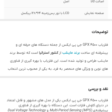
اصالت کالا
اصل
صفحه نمایش
LCD با نور پس‌زمینه 64*128 پیکسل
تکنولوژی‌ها
MPS، SETA، DVT
توضیحات
طول دستگاه
کمتر از 1.3 متر
فلزیاب GPX 4500 جی پی ایکس از جمله دستگاه های حرفه ای و
پیشرفته ای ساخت
برند ماینلب
از
کشور استرالیا
است که توسط برند
ماینلب طراحی و تولید شده است. این فلزیاب با بهره گیری از فناوری
های نوین و ویژگی های منحصر به فرد، به یکی از محبوب ترین انتخاب
ها برای کاوشگران تبدیل شده است. در این محصول، به نقد و بررسی این
فلزیاب پرداخته و ویژگی ها، مزایا، و مشخصات فنی آن را به طور مفصل
نقد و بررسی
بررسی خواهیم کرد. با مطالعه این متن، شما خواهید توانست به درک
فلزیاب GPX 4500 جی پی ایکس یکی از مدل‌ های مشهور و قابل‌ اعتماد
بهتری از قابلیت ها و توانمندی های این دستگاه برسید و تصمیم به
در دنیای کاوش فلزات است. این دستگاه با بهره‌ گیری از فناوری
خرید آن را با آگاهی کامل بگیرید.
پیشرفته‌ی
Multi-Period Sensing (MPS)
و
Dual Voltage Technology