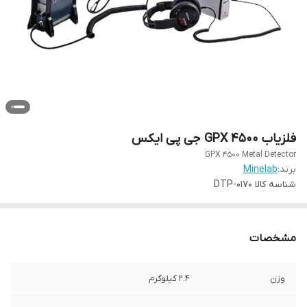
فلزیاب GPX 4500 جی پی ایکس
GPX 4500 Metal Detector
برند:
Minelab
شناسه کالا
DTP-0170
مشخصات
وزن
2.4 کیلوگرم