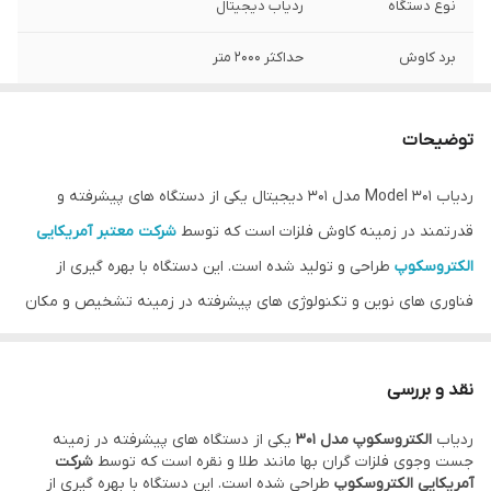
نوع دستگاه
ردیاب دیجیتال
برد کاوش
حداکثر 2000 متر
عمق کاوش
حداکثر 15 متر
توضیحات
قابلیت تفکیک
بله
فلزات
ردیاب Model 301 مدل 301 دیجیتال یکی از دستگاه های پیشرفته و
قدرتمند در زمینه کاوش فلزات است که توسط
شرکت معتبر آمریکایی
کشور سازنده
آمریکا
الکتروسکوپ
طراحی و تولید شده است. این دستگاه با بهره گیری از
صفحه نمایش
LCD با نور پس‌زمینه
فناوری های نوین و تکنولوژی های پیشرفته در زمینه تشخیص و مکان
یابی فلزات، به یکی از انتخاب های اصلی کاوشگران حرفه ای تبدیل شده
است. قابلیت های منحصربه فرد این دستگاه، امکان شناسایی دقیق
نقد و بررسی
فلزات گران بها نظیر طلا و نقره را در فواصل و اعماق قابل توجهی فراهم
ردیاب
الکتروسکوپ مدل 301
یکی از دستگاه های پیشرفته در زمینه
می کند و به کاربران این امکان را می دهد که در کمترین زمان، به نتایج
جست وجوی فلزات گران بها مانند طلا و نقره است که توسط
شرکت
دقیق و مؤثری دست پیدا کنند.
آمریکایی الکتروسکوپ
طراحی شده است. این دستگاه با بهره گیری از