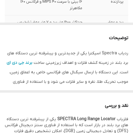
پردازنده
16 بیتی با سرعت 40 MIPS و فرکانس 160
مگاهرتز
برد و عمق
حداکثر 1600 متر برد و 7 متر عمق تشخیص
تراشه 32
DDS بیتی برای تولید سیگنال پایدار
توضیحات
سیستم حذف
تنظیم خودکار برای کاهش نویز و تداخل مواد
ردیاب Spectra اسپکترا یکی از جدیدترین و پیشرفته ترین دستگاه های
تداخل
معدنی
برد بلند در زمینه کشف فلزات و اهداف زیرزمینی ساخت
برند جی دی ای
صفحه نمایش
ماتریسی با وضوح 64×128 و نور پس‌زمینه 8
است. این دستگاه با ارسال سیگنال های فرکانسی خاص به اعماق زمین،
سطحی
موجب تحریک طلا، نقره و سایر فلزات می شود و با استفاده از فناوری
آنتن‌های L روکش
افزایش رسانایی و دقت بیشتر در جهت‌یابی
های به روز، امکان تشخیص دقیق را برای کاربران فراهم می کند. عملکرد
طلا
هدف
فوق العاده این فلزیاب، به لطف قابلیت تنظیم دقیق فرکانس و تعادل
نقد و بررسی
دیجیتالی زمین (DGB)، توانسته است میزان خطا را به حداقل برساند و
حالت‌های جستجو
امکان اسکن طلا، نقره، مس، برنز، سرب، آهن،
آلومینیوم، الماس، آب و فضای خالی
فلزیاب
SPECTRA Long Range Locator
یکی از پیشرفته ترین دستگاه
امکان شناسایی دقیق را در شرایط مختلف خاکی و معدنی به کاربران ارائه
های برد بلند در بازار است که با استفاده از فناوری سنتز دیجیتال فرکانس
دهد.
(DFS) و تعادل دیجیتالی زمین (DGB)، امکان تشخیص دقیق فلزات
سیستم SPECTRA
نمایش زنده شکل موج سیگنال