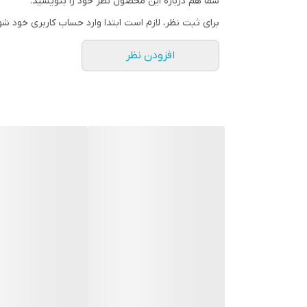
شما هم درباره این محصول نظر خود را بنویسید.
عمق و توان عملیاتی
برای ثبت نظر، لازم است ابتدا وارد حساب کاربری خود شو
افزودن نظر
زمان ممکن، مساحت قابل توجهی از یک منطقه را بررس
توانند بر عملکرد این
ردیاب فرکانسی
تأثیر بگذارند.
توانایی تفکیک اهداف در ردیاب Alpha آلفا دست دوم
تنوع قابلیت های تشخیص در ردیاب آلفا، آن را به ابزا
فلزات گران بها نظیر طلا، نقره و مس
آلیاژهای صنعتی مانند برنز، سرب و قلع
فلزات پایه شامل آهن و آلومینیوم
سنگ های قیمتی نظیر الماس و زمرد
فضاهای خالی و حفره های زیرزمینی
شهاب سنگ ها
خرید ردیاب الفا امریکایی از دتکتوریاب
خرید ردیاب الفا امریکایی
، تصمیمی هوشمندانه است، مشرو