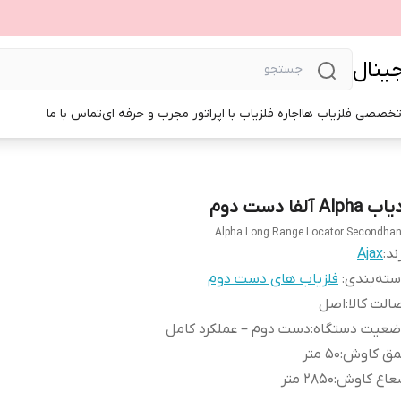
جینال
تخصصی فلزیاب ها
اجاره فلزیاب با اپراتور مجرب و حرفه ای
تماس با ما
ب Alpha آلفا دست دوم
Alpha Long Range Locator Secondha
ند:
Ajax
ته‌بندی
:
فلزیاب های دست دوم
الت کالا
:
اصل
ضعیت دستگاه
:
دست دوم – عملکرد کامل
مق کاوش
:
50 متر
عاع کاوش
:
2850 متر