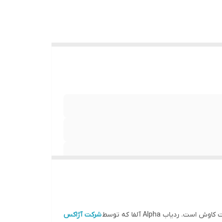
زمینی
اب Alpha آلفا که توسط
شرکت آژاکس