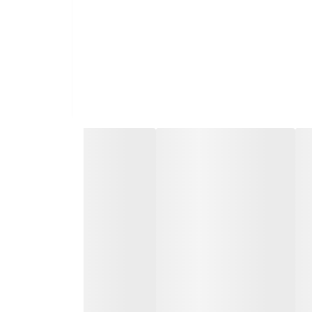
شناسایی اهداف را تا عمق 50 متر و شعاع 2850 متر را دارا است. این قدرت پوشش دهی به اپراتور کمک می کند تا در کوتاه ترین
یبات زمین و ابعاد هدف زمین در محیط زیرزمینی می
 را شناسایی کند که شامل موارد زیر می شود:
 نهایی کردن خرید، بررسی دقیق باتری، عملکرد سیستم