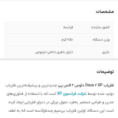
مشخصات
کشور سازنده
فرانسه
وزن دستگاه
750 گرم
باتری
دارای باطری داخلی لیتیومی
انواع کویل
2 عدد (22 + 28) سانتی‌متر
توضیحات
تفکیک
دارد
فلزیاب Deus 2 XP دئوس 2 اکس پی
جدیدترین و پیشرفته‌ترین فلزیاب
ساعت کار باتری
15 ساعت
تولید شده توسط
شرکت فرانسوی
XP
است که با استفاده از فناوری‌های
صفحه نمایش
وضوح 64 در 64 پیکسل
مدرن و طراحی منحصر به‌فرد، تحول بزرگی در دنیای فلزیابی ایجاد کرده
است. این دستگاه، اولین فلزیاب بی‌سیم چندفرکانسه است که به لطف
مقاومت در برابر آب
کاوش تا عمق 20 متر زیر خاک یا در داخل آب