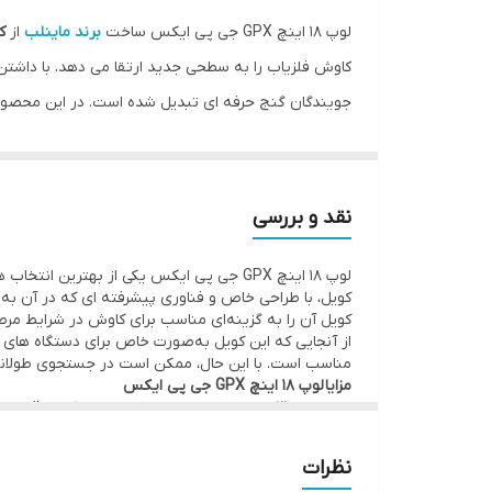
اصالت کالا
لوپ 18 اینچ GPX جی پی ایکس ساخت
برند ماینلب
از
ک
مناسب برای دستگاه‌های GPX
کاوش فلزیاب را به سطحی جدید ارتقا می دهد. با داشتن
جویندگان گنج حرفه ای تبدیل شده است. در این محصول ک
کنید.
کاربرد لوپ 18 اینچ GPX جی پی ایکس
لوپ 45 سانتی متر GPX جی پی ایکس به دلیل ابعاد بزرگ و توانایی پوشش وسیع تری از زمین، برای جستجو در مناطق باز و زمین های وسیع طراحی شده است. این
نقد و بررسی
افرادی که در جستجوی گنجینه های پنهان در اعماق زیاد
لوپ 18 اینچ GPX جی پی ایکس یکی از بهتری
مختلف محیطی قرار دارند. از این لوپ می توان در جستجو
کویل، با طراحی خاص و فناوری پیشرفته‌ ای که در آن به
این لوپ به ویژه برای کاوشگران در مناطق باز و زمین 
کویل آن را به گزینه‌ای مناسب برای کاوش در شرایط مرط
مناسب است. با این حال، ممکن است در جستجوی طولانی‌ 
بیشتری را شناسایی کنید.
مزایا لوپ 18 اینچ GPX جی پی ایکس
عمق بالای جستجو
: با اندازه 18 اینچ، این کویل قادر است به عمق‌های بیشتری دست یابد و فلزات و گنجینه‌های دفون در لایه‌های عمیق‌تر زمین را شناسایی کند.
ویژگی لوپ 18 اینچ GPX جی پی ایکس
دقت بالا در شناسایی اهداف کوچک
خاک‌های سخت ارائه دهد.
لوپ 18 اینچ GPX جی پی ایکس دارای ویژگی های کلیدی زیر است:
نظرات
قابلیت ضدآب
: این ویژگی باعث می‌شود که استفاده ا
عمق بالای جستجو لوپ 18 اینچ GPX جی پی ایکس