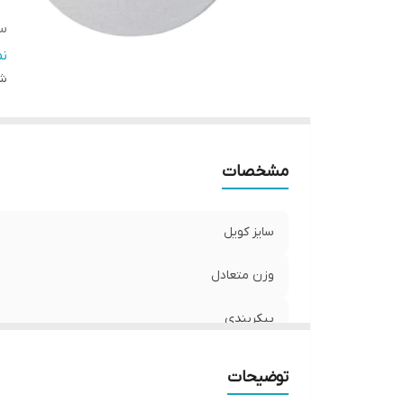
س
اص
ن
شن
من
X
مشخصات
سایز کویل
وزن متعادل
پیکربندی
سیستم ضدآب
توضیحات