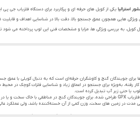
اصل
شور استرالیا
یکی از کویل های حرفه ای و پرکاربرد برای دستگاه فلزیاب جی پی ا
طراحی ویژه برای سازگاری کامل با دستگاه‌ های فلزیاب GPX
 ویژگی هایی همچون عمق جستجو بالا، دقت بالا در شناسایی اهداف و قابلیت 
ویل، به بررسی ویژگی ها، مزایا و مشخصات فنی این لوپ پرداخته می شود تا 
 هستند، یک ابزار ضروری محسوب می شود. بزرگترین مزیت این لوپ توانایی ش
ن انتخاب‌ ها برای جویندگان گنج و کاوشگران حرفه‌ای است که به دنبال کویلی با عمق
های حرفه ای و برای پیدا کردن فلزات ارزشمند در زمین های سخت و دشوار است
 کار رفته، به‌ویژه برای جستجو در اعماق زیاد و شناسایی فلزات کوچک در مح
هایی که پوشش گیاهی کمی دارند، بسیار مفید است. به علاوه، این کویل در شر
وب یا حتی زیر آب تبدیل کرده است.
از آنجایی که این کویل به‌صورت خاص برای دستگاه‌ های فلزیاب GPX طراحی شده، برای جویندگان گنج 
متراکم، کارایی بسیار خوبی از خود نشان می دهد. با توجه به سایز 18 اینچی خود، این لوپ به شما این ام
مدت در زمین‌ های سخت، وزن کمی از آن خسته‌کننده باشد، ولی عملکرد عالی آ
: پیکربندی دابل دی (Double-D) باعث می‌شود که این کویل حساسیت بسیار خوبی ب
ز این کویل در شرایط مرطوب یا زیر آب بدون نگرانی از آسیب به آن امکان‌پذیر 