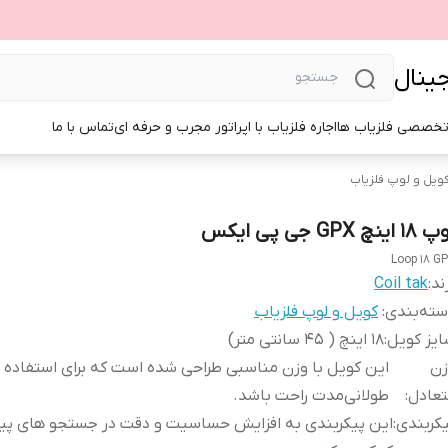
جینال
تخصصی فلزیاب ها
اجاره فلزیاب با اپراتور مجرب و حرفه ای
تماس با ما
ویل و لوپ فلزیاب
 اینچ GPX جی پی ایکس
Loop 18 G
ند:
Coil tak
ته‌بندی
:
کویل و لوپ فلزیاب
یز کویل
:
18 اینچ ( 45 سانتی متر)
زن
این کویل با وزن مناسبی طراحی شده است که برای استفاده
تعادل
:
طولانی‌مدت راحت باشد.
کربندی
:
این پیکربندی به افزایش حساسیت و دقت در جستجو های پی