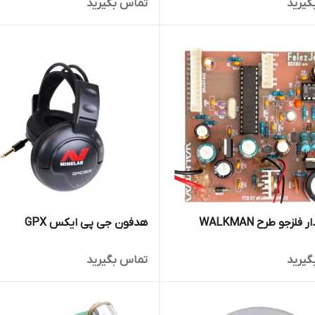
گیرید
تماس بگیرید
لزجو طرح WALKMAN
هدفون جی پی ایکس GPX
گیرید
تماس بگیرید