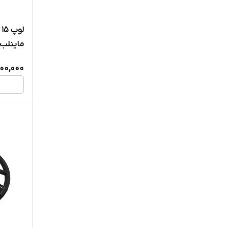
stefan Mayer
ماینلب
XP
000,000