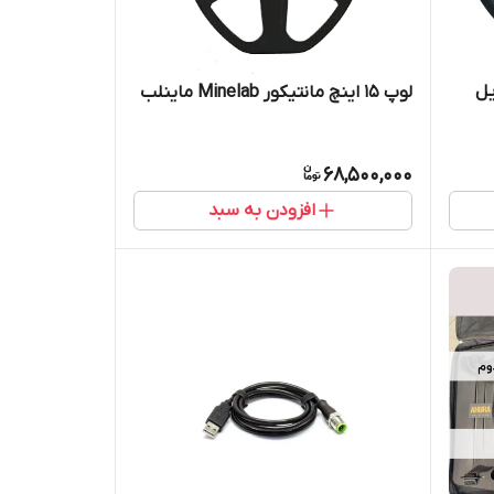
ر Coiltek کویل
لوپ 15 اینچ مانتیکور Minelab ماینلب
68,500,000
افزودن به سبد