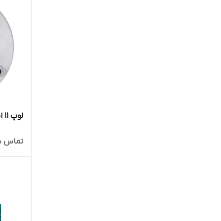
لوپ 11 اینچ دابل GPX جی پی ایکس
تماس ب