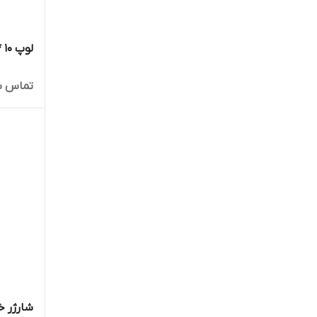
لوپ 10 * 5 دیتچ Detech
تماس ب
شارژر خورشید