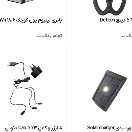
باتری لیتیوم یون کوچک 18.6 Wh
گیرید
تماس بگیرید
ی Solar charger
شارژر و کابل Cable x3 دئوس