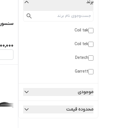
برند
سنسور FLC 100 استفان ما
Coil tak
Coil tek
00,000
Detech
Garrett
Gold Seeker
موجودی
Minelab
محدوده قیمت
Nokta
PNI