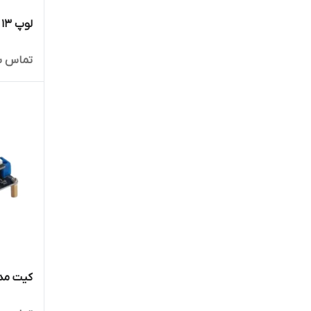
لوپ 13 اینچ Coiltek کویل تک
تماس ب
کیت مدار د