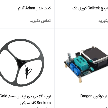
کیت مدار Adam آدام
گیرید
تماس بگیرید
راگون Dragon
لوپ 64 جی دی ایکس 8000 old
Seekers گلد سیکرز