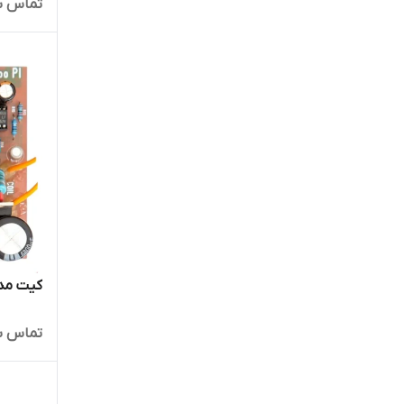
تماس ب
کیت مدار ف
تماس ب