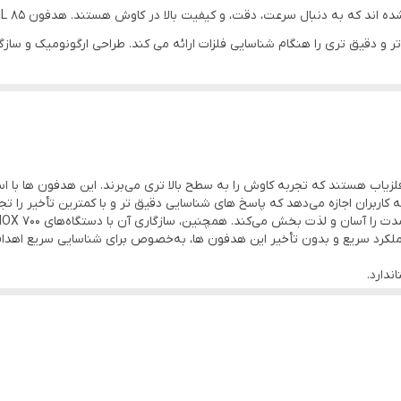
پیشرفته‌ تر و سریع‌ تر از بلوتوث استاندارد.
 و دقیق تری را هنگام شناسایی فلزات ارائه می کند. طراحی ارگونومیک و سازگ
 کرده است.
وشگران فلزیاب هستند که تجربه کاوش را به سطح بالا تری می‌برند. این هدفون‌ ها با
برجسته هدفون ML 85 ام ال ، استفاده از فناوری بی سیم است که به مراتب عملکرد بهتری نسبت به ب
به کاربران اجازه می‌دهد که پاسخ‌ های شناسایی دقیق‌ تر و با کمترین تأخیر را تج
ی به نتایج موردنظر خود دست پیدا کنند. تأخیر پایین این هدفون در انتقال س
عملکرد سریع و بدون تأخیر این هدفون‌ ها، به‌خصوص برای شناسایی سریع اهداف
دریافت کنند. این مزیت، به ویژه در کاوش هایی که نیاز به دقت بالا دارند، ب
ندارد.
 ای ارائه می دهند که برای شناسایی دقیق اهداف فلزی بسیار ضروری است. برخلاف 
ت.
ویژگی برای کاوش در محیط هایی که نویز زیادی دارند، مانند مناطق شهری یا م
لوغ.
تا بدون از دست دادن هیچ گونه اطلاعات مهم، به کاوش بپردازند.
ایی.