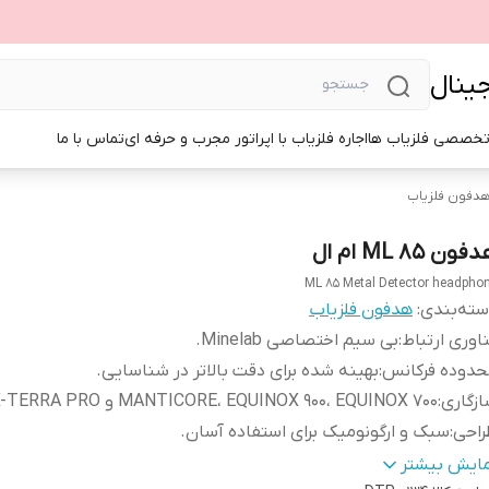
جینال
تخصصی فلزیاب ها
اجاره فلزیاب با اپراتور مجرب و حرفه ای
تماس با ما
دفون فلزیاب
ون ML 85 ام ال
ML 85 Metal Detector headpho
ته‌بندی
:
هدفون فلزیاب
اوری ارتباط
:
بی‌ سیم اختصاصی Minelab.
حدوده فرکانس
:
بهینه‌ شده برای دقت بالاتر در شناسایی.
زگاری
:
MANTICORE، EQUINOX 900، EQUINOX 700 و X-TERRA PRO.
راحی
:
سبک و ارگونومیک برای استفاده آسان.
الت کالا
:
اصل
مایش بیشتر