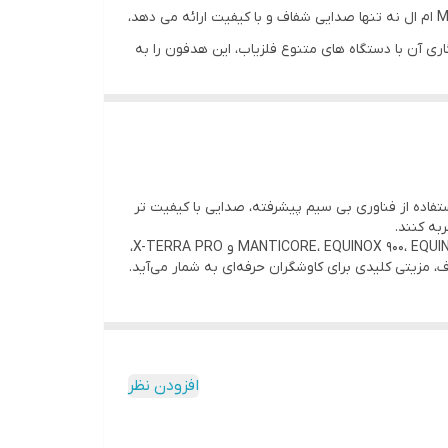
هدفون ها به طور ویژه برای کاوشگران حرفه ای طراحی شده اند که به دنبال سرعت، دقت، و کیفیت بالا در کاوش هستند. هدفون ML 85 ام ال نه تنها صدایی شفاف و با کیفیت ارائه می دهد،
اری آن با دستگاه های متنوع فلزیاب، این هدفون را به
 استفاده از فناوری بی‌ سیم پیشرفته، صدایی با کیفیت‌ تر
لوتوث استاندارد دارد. این فناوری باعث کاهش تأخیر در انتقال صدا
ربه کنند.
یگنال ها، به کاربران اجازه می دهد تا کوچک ترین
طراحی ارگونومیک و راحت این هدفون، استفاده طولانی‌ مدت را آسان و لذت‌ بخش می‌کند. همچنین، سازگاری آن با دستگاه‌های MANTICORE، EQUINOX 900، EQUINOX 700 و X-TERRA PRO،
، مزیتی کلیدی برای کاوشگران حرفه‌ای به شمار می‌آید.
سیار حائز اهمیت است.
بسیاری از هدفون های معمولی، این مدل می تواند حتی
ناطقی با زمین های معدنی پیچیده، بسیار مفید است.
افزودن نظر