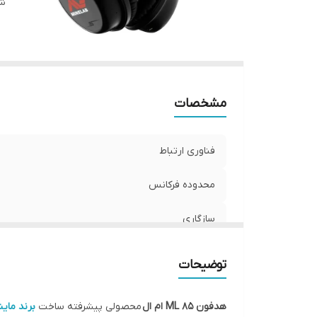
شن
ک
مشخصات
فناوری ارتباط
محدوده فرکانس
سازگاری
طراحی
توضیحات
اصالت کالا
هدفون ML 85 ام ال
محصولی پیشرفته ساخت
برند مای