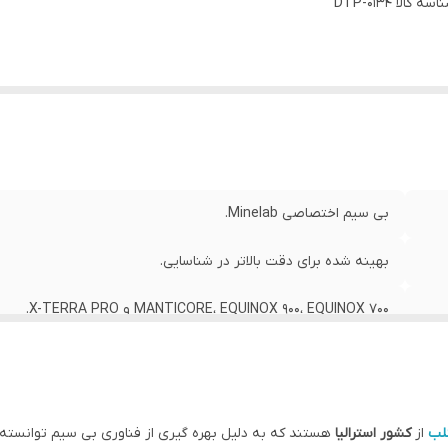
اسه کالا
یفیت صدا
:
DTP-0134
پیشرفته‌ تر و سریع‌ تر از بلوتوث استاندارد.
بی‌ سیم اختصاصی Minelab.
بهینه‌ شده برای دقت بالاتر در شناسایی.
MANTICORE، EQUINOX 900، EQUINOX 700 و X-TERRA PRO.
سبک و ارگونومیک برای استفاده آسان.
اصل
نلب
از
کشور استرالیا
هستند که به دلیل بهره گیری از فناوری بی سیم توانسته اند