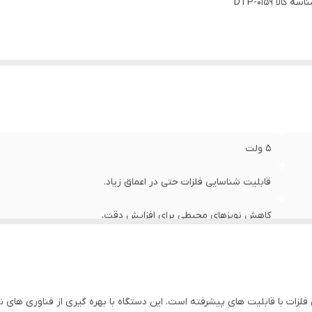
اسه کالا
ج دمایی
:
از -40 تا 85 درجه سانتی‌گراد
DTP-0159
5 ولت
قابلیت شناسایی فلزات حتی در اعماق زیاد.
کاهش نویزهای محیطی برای افزایش دقت.
فقط 2 میلی‌آمپر
اصل
ه ای برای تشخیص فلزات با قابلیت های پیشرفته است. این دستگاه با بهره گیری از فناوری 