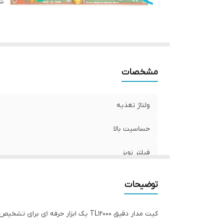
شن
رن
مشخصات
ولتاژ تغذیه
حساسیت بالا
فیلتر نویز
مصرف جریان
توضیحات
اصالت کالا
کیت مدار دقیق TL12000 یک ابزار حرف