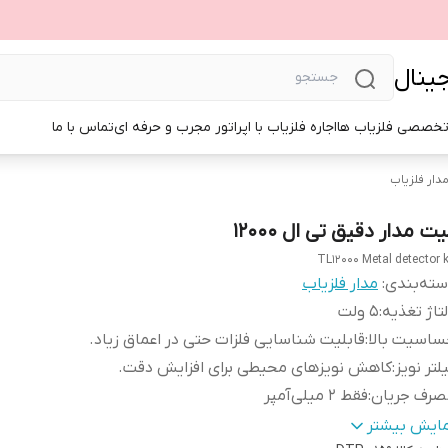
جینال
تخصصی فلزیاب ها
اجاره فلزیاب با اپراتور مجرب و حرفه ای
تماس با ما
دار فلزیاب
ت مدار دقیق تی ال 12000
TL12000 Metal detector k
ته‌بندی
:
مدار فلزیاب
تاژ تغذیه
:
5 ولت
ساسیت بالا
:
قابلیت شناسایی فلزات حتی در اعماق زیاد.
لتر نویز
:
کاهش نویزهای محیطی برای افزایش دقت.
صرف جریان
:
فقط 2 میلی‌آمپر
الت کالا
:
اصل
مایش بیشتر