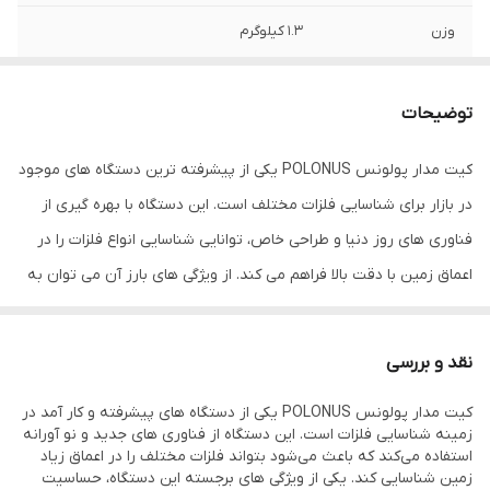
وزن
1.3 کیلوگرم
منبع تغذیه
باتری 12 ولت
توضیحات
تعداد سنسور
تک سنسور برای شناسایی دقیق فلزات
کیت مدار پولونس POLONUS یکی از پیشرفته ترین دستگاه های موجود
نوع نمایشگر
LCD با قابلیت نمایش میزان عمق و نوع فلز
در بازار برای شناسایی فلزات مختلف است. این دستگاه با بهره گیری از
مدت زمان استفاده
20 ساعت با هر بار شارژ کامل
فناوری های روز دنیا و طراحی خاص، توانایی شناسایی انواع فلزات را در
مداوم
اعماق زمین با دقت بالا فراهم می کند. از ویژگی های بارز آن می توان به
حساسیت بالا، سهولت در استفاده و عملکرد عالی در شرایط مختلف اشاره
اصالت کالا
اصل
کرد. این فلزیاب به دلیل ویژگی های خاص خود در پروژه های مختلف از
نقد و بررسی
جمله کاوش های باستان شناسی، جستجوی گنجینه های زیرزمینی و
کیت مدار پولونس POLONUS یکی از دستگاه‌ های پیشرفته و کار آمد در
شناسایی زیرساخت های فلزی کاربرد فراوانی دارد.
زمینه شناسایی فلزات است. این دستگاه از فناوری‌ های جدید و نو آورانه
ویژگی کیت مدار پولونس POLONUS
استفاده می‌کند که باعث می‌شود بتواند فلزات مختلف را در اعماق زیاد
زمین شناسایی کند. یکی از ویژگی‌ های برجسته این دستگاه، حساسیت
کیت مدار پولونس POLONUS دارای ویژگی های کلیدی زیر است: