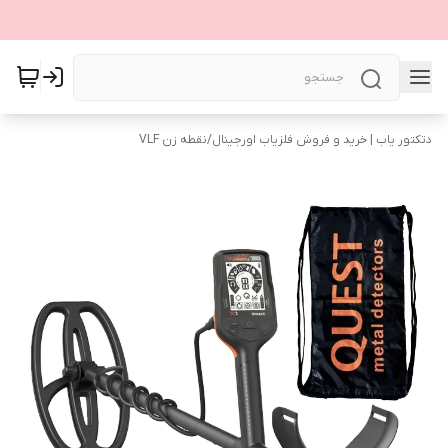
دتکتور یاب | خرید و فروش فلزیاب اورجینال
/
نقطه زن VLF