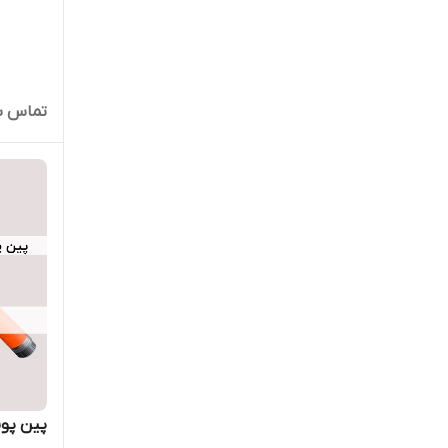
تماس ب
پین پوینتر STP 20 اسک