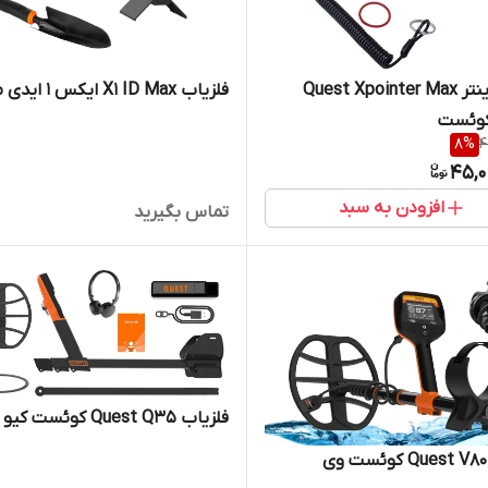
پین پوینتر Quest Xpointer Max
فلزیاب X1 ID Max ایکس 1 ایدی مکس
وئست
8
%
4
45,0
افزودن به سبد
تماس بگیرید
فلزیاب Quest Q35 کوئست کیو