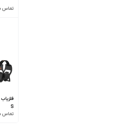
تماس ب
S
تماس ب