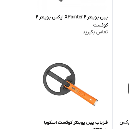
پین پوینتر XPointer 2 ایکس پوینتر 2
کوئست
تماس بگیرید
کوئست ایکس
فلزیاب پین پوینتر کوئست اسکوبا