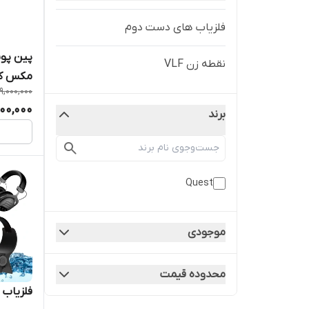
فلزیاب های دست دوم
نقطه زن VLF
مکس ک
9,000,000
00,000
برند
Quest
موجودی
محدوده قیمت
فلزیاب Quest V80 کوئست وی