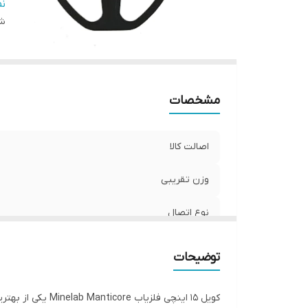
ج
ن
شن
مق
اب
کش
مشخصات
اصالت کالا
وزن تقریبی
نوع اتصال
کاربرد
توضیحات
جنس بدنه
کویل 15 اینچی ف