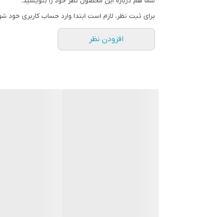
شما هم درباره این محصول نظر خود را بنویسید.
افزایش عمق کاوش با کویل 15مانتیکور
برای ثبت نظر، لازم است ابتدا وارد حساب کاربری خود شو
یکی از مهم ترین دلایل استفاده از این کویل، دستیابی 
افزودن نظر
می کنند، زیرا میدان تشخیص وسیع تری ایجاد شده و س
در آزمایش های میدانی انجام شده، این کویل توانسته ا
بسیاری از کاوشگران حرفه ای از این کویل برای جستجوی 
پوشش بیشتر زمین در زمان کمتر
افزایش عمق کاوش در
فلزیاب نقطه زن VLF
این ویژگی به خصوص در زمین های باز و مناطق گسترده
افزایش سرعت کاوش
کاهش زمان جستجو
پوشش بهتر مناطق وسیع
کاهش تعداد رفت و برگشت های لازم
افزایش بازدهی در پروژه های کاوش طولانی
این ویژگی باعث می شود اپراتور بتواند در مدت زمان کوتا