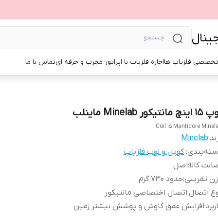
جینال
تخصصی فلزیاب ها
اجاره فلزیاب با اپراتور مجرب و حرفه ای
تماس با ما
ینچ مانتیکور Minelab ماینلب
Coil 15 Manticore Minel
ند:
Minelab
ته‌بندی
:
کویل و لوپ فلزیاب
الت کالا
:
اصل
ن تقریبی
:
حدود 730 گرم
ع اتصال
:
اتصال اختصاصی مانتیکور
ربرد
:
افزایش عمق کاوش و پوشش بیشتر زمین