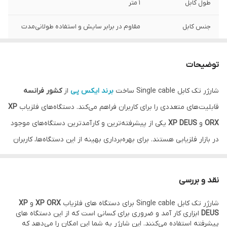
طول کابل
1 متر
جنس کابل
مقاوم در برابر سایش و استفاده طولانی‌مدت
سازگاری
مناسب برای ریموت کنترل، هدفون بی‌سیم و
دیسک دستگاه‌های XP ORX و XP DEUS
توضیحات
ولتاژ خروجی
مطابق با نیاز دستگاه‌های XP ORX و XP DEUS
شارژر تک کابل Single cable ساخت
برند ایکس پی
از
کشور فرانسه
قابلیت‌های متعددی را برای کاربران فراهم می‌کند. دستگاه‌های فلزیاب
XP
اصالت کالا
اصل
ORX
و
XP DEUS
یکی از پیشرفته‌ترین و کارآمدترین دستگاه‌های موجود
در بازار فلزیابی هستند. برای بهره‌برداری بهینه از این دستگاه‌ها، کاربران
نیاز به ابزارهایی دارند که عملکرد دستگاه‌هایشان را به روز نگه دارند و
به آن‌ها این امکان را بدهند که از تکنولوژی‌های جدیدتر و ویژگی‌های
نقد و بررسی
پیشرفته‌تر استفاده کنند.
شارژر تک کابل Single cable برای دستگاه‌ های فلزیاب
XP ORX
و
XP
ویژگی شارژر تک کابل Single cable
DEUS
ابزاری کار آمد و ضروری برای کسانی است که از این دستگاه‌ های
یکی از ویژگی‌های برجسته شارژر تک کابل Single cable،
امکان آپدیت
پیشرفته استفاده می‌کنند. این شارژر به شما این امکان را می‌دهد که